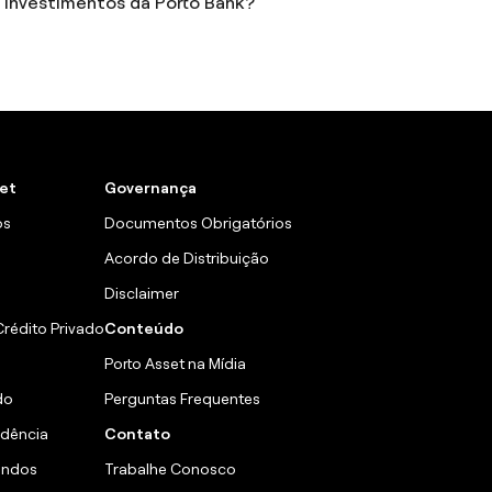
o Investimentos da Porto Bank?
set
Governança
os
Documentos Obrigatórios
Acordo de Distribuição
Disclaimer
Crédito Privado
Conteúdo
Porto Asset na Mídia
do
Perguntas Frequentes
idência
Contato
undos
Trabalhe Conosco