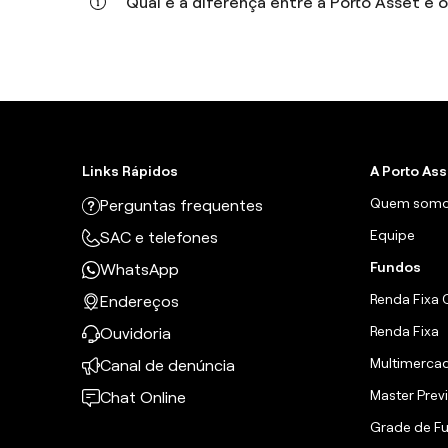
Qual é a diferença entre a Porto Asset e 
Links Rápidos
A Porto As
Quem som
Perguntas frequentes
Equipe
SAC e telefones
Fundos
WhatsApp
Renda Fixa 
Endereços
Renda Fixa
Ouvidoria
Multimerca
Canal de denúncia
Master Prev
Chat Online
Grade de F