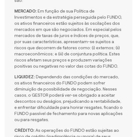
são:
MERCADO:
Em função de sua Política de
Investimentos e da estratégia perseguida pelo FUNDO,
os ativos financeiros estão sujeitos às oscilações dos
mercados em que são negociados. Em especial pelos
mercados de taxas de juros e índices de preços, que,
por suas características, apresentam-se sujeitos a
riscos que decorrem de fatores como: (i) externos; (ii)
macroeconômicos; e (iii) de conjuntura política. Estes
riscos afetam seus preços e produzem variações
positivas ou negativas no valor das cotas do FUNDO.
LIQUIDEZ:
Dependendo das condições do mercado,
os ativos financeiros do FUNDO podem sofrer
diminuição de possibilidade de negociação. Nesses
casos, o GESTOR poderá ver-se obrigado a aceitar
descontos ou deságios, prejudicando a rentabilidade,
e enfrentar dificuldade para honrar resgates, ficando o
FUNDO passível de fechamento para novas aplicações
ou para resgates.
CRÉDITO:
As operações do FUNDO estão sujeitas ao
risco de crédito (inadimplência ou mora) de seus